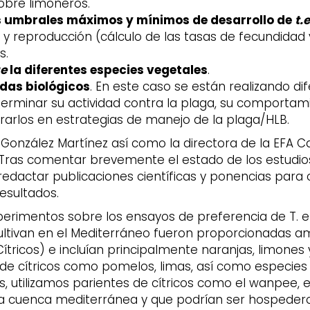
sobre limoneros.
los umbrales máximos y mínimos de desarrollo de
t.
 y reproducción (cálculo de las tasas de fecundidad y
s.
ae
la diferentes especies vegetales
.
idas biológicos
. En este caso se están realizando d
minar su actividad contra la plaga, su comportami
egrarlos en estrategias de manejo de la plaga/HLB.
onzález Martínez así como la directora de la EFA Ca
. Tras comentar brevemente el estado de los estudio
redactar publicaciones científicas y ponencias para
esultados.
xperimentos sobre los ensayos de preferencia de T. er
ltivan en el Mediterráneo fueron proporcionadas a
Cítricos) e incluían principalmente naranjas, limones
de cítricos como pomelos, limas, así como especies
s, utilizamos parientes de cítricos como el wanpee,
la cuenca mediterránea y que podrían ser hospedero