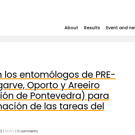
About
Results
Event and n
n los entomólogos de PRE-
garve, Oporto y Areeiro
ión de Pontevedra) para
nación de las tareas del
2 |
NEWS
| 0 comments