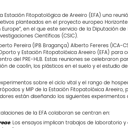
 la Estación Fitopatológica de Areeiro (EFA) una reun
bjetivos planteados en el proyecto europeo Horizonte
in Europe”, en el que este servicio de la Diputación 
vestigaciones Científicas (CSIC).
berto Pereira (IPB Bragança) Alberto Fereres (ICA-C
Oporto y Estación Fitopatolóxica Areeiro (EFA) para 
entro del PRE-HLB. Estas reuniones se celebraron par
ión de caolín, los plásticos en el suelo y el estudio
xperimentos sobre el ciclo vital y el rango de hosp
rópodos y MIP de la Estación Fitopatolóxica Areeiro, 
adores están diseñando los siguientes experimentos 
stalaciones de la EFA colaboran se centran en:
treae
. Los ensayos implican trabajos de laboratorio