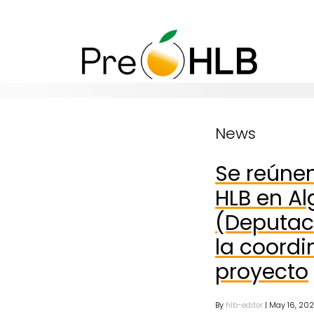
News
Se reúne
HLB en Al
(Deputac
la coordi
proyecto
By
hlb-editor
| May 16, 202