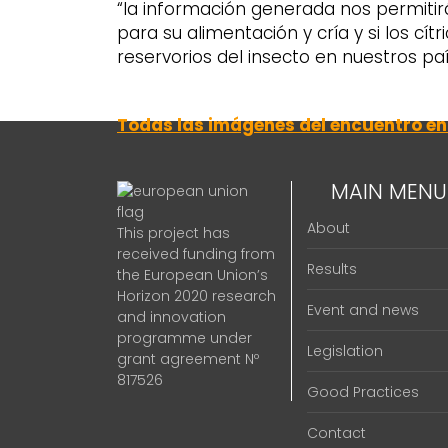
“la información generada nos permitir
para su alimentación y cría y si los cí
reservorios del insecto en nuestros paí
Todas las imágenes del encuentro en 
MAIN MENU
About
This project has
received funding from
Results
the European Union’s
Horizon 2020 research
Event and news
and innovation
programme under
Legislation
grant agreement Nº
817526
Good Practices
Contact